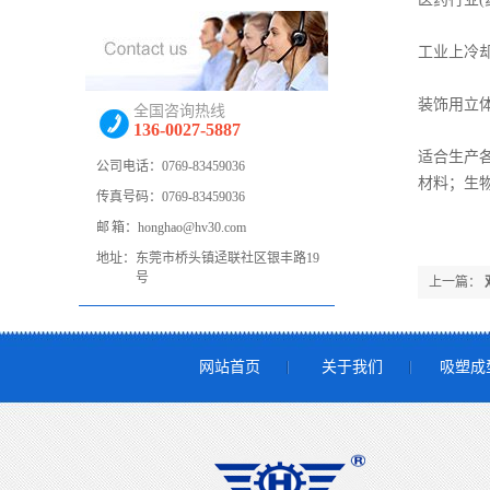
工业上冷
装饰用立
全国咨询热线
136-0027-5887
适合生产各
公司电话：0769-83459036
材料；生
传真号码：0769-83459036
邮 箱：honghao@hv30.com
地址：
东莞市桥头镇迳联社区银丰路19
号
上一篇：
网站首页
关于我们
吸塑成