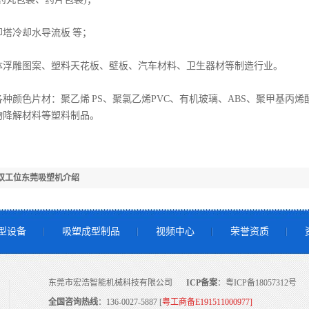
却塔冷却水导流板 等；
体浮雕图案、塑料天花板、壁板、汽车材料、卫生器材等制造行业。
种颜色片材：聚乙烯 PS、聚氯乙烯PVC、有机玻璃、ABS、聚甲基丙烯酸
物降解材料等塑料制品。
双工位东莞吸塑机介绍
型设备
吸塑成型制品
视频中心
荣誉资质
东莞市宏浩智能机械科技有限公司
ICP备案
：
粤ICP备18057312号
全国咨询热线
：136-0027-5887 [
粤工商备E191511000977]